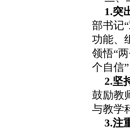
1.
部书记
功能、
领悟“
个自信”
2.
鼓励教
与教学
3.